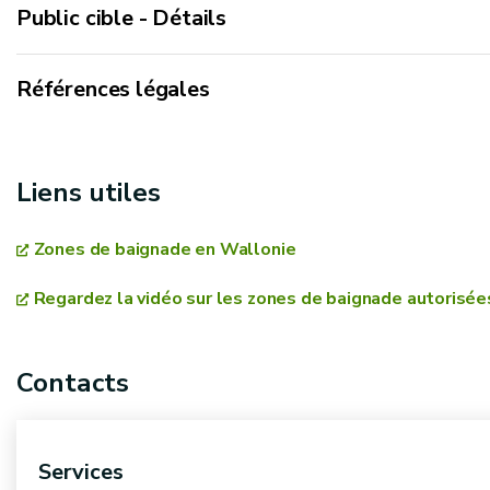
Public cible - Détails
Références légales
http://environnement.wallonie.be/legis/Codeenvi
Liens utiles
Arrêté du Gouvernement wallon modifiant la partie r
l'Environnement, contenant le Code de l'Eau, en vue d'
Zones de baignade en Wallonie
changement climatique
Regardez la vidéo sur les zones de baignade autorisée
Contacts
Services