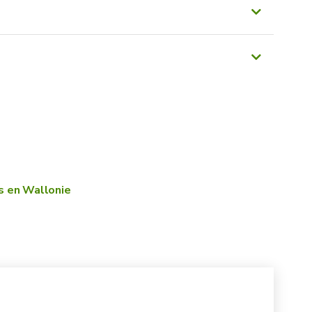
ronnement/codeeaucoordonneR.html
èglementaire du Livre II du Code de
adapter la période de la saison balnéaire au
s en Wallonie