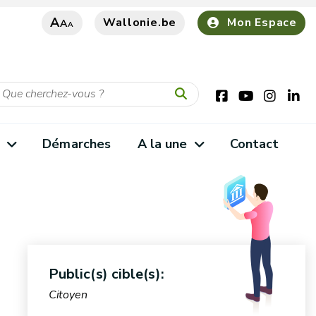
A
Wallonie.be
Mon Espace
A
A
s
Démarches
A la une
Contact
Public(s) cible(s):
Citoyen