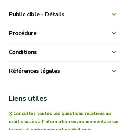
Public cible - Détails
Procédure
Conditions
Références légales
Code de l'Environnement (Version coordonnée
par le SPW ARNE)
Liens utiles
Livre Ier du Code de l'Environnement (Art. 6 et
info.environnementale@spw.wallonie.be
Consultez toutes les questions relatives au
Art. 10 à 20)
droit d'accès à l'information environnementale sur
Décret relatif à la publicité de
le portail environnement de Wallonie