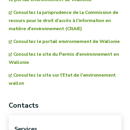
l'Administration
Consultez la jurisprudence de la Commission de
Convention d'Aarhus
recours pour le droit d'accès à l'information en
matière d'environnement (CRAIE)
Consultez le portail environnement de Wallonie
Consultez le site du Permis d'environnement en
Wallonie
à la confidentialité des délibérations des autorités
Consultez le site sur l'Etat de l'environnement
publiques
wallon
aux relations internationales et à la sécurité
publique
Contacts
au bon fonctionnement de la justice
à la confidentialité des informations commerciales
Services
ou industrielles