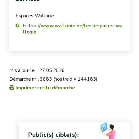
à des droits de propriété intellectuelle
Espaces Wallonie
à la confidentialité des données à caractère
https://www.wallonie.be/les-espaces-wa
personnel
llonie
à la protection de l'environnement
accuser réception
10
jours ouvrables
répondre dans les 30 jours
Mis à jour le :
27.05.2026
volume et la complexité des informations
Démarche n° : 3683 (nostraId = 144183)
Imprimer cette démarche
possibilités et modalités de recours
délai de
contre ce refus
prolongation
délai maximum de 60 jours
Public(s) cible(s):