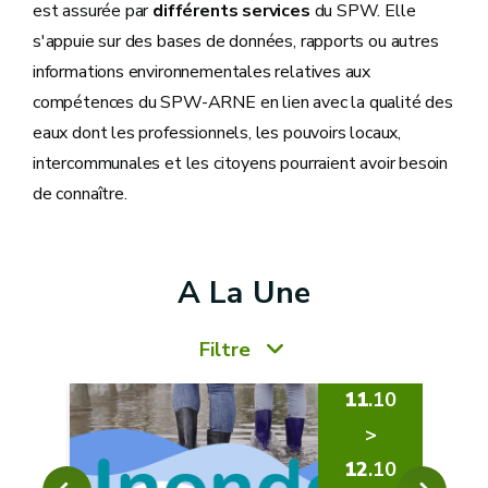
est assurée par
différents services
du SPW. Elle
s'appuie sur des bases de données, rapports ou autres
informations environnementales relatives aux
compétences du SPW-ARNE en lien avec la qualité des
eaux dont les professionnels, les pouvoirs locaux,
intercommunales et les citoyens pourraient avoir besoin
de connaître.
A La Une
Filtre
03
11
.10
>
06
12
.10