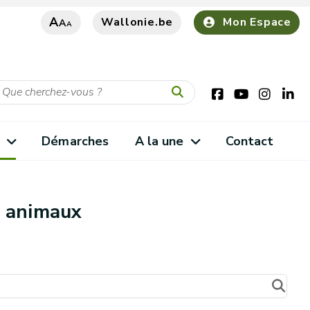
A
Wallonie.be
Mon Espace
A
A
s
Démarches
A la une
Contact
s animaux