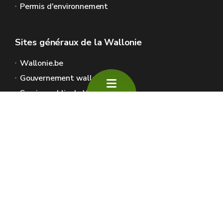
Permis d'environnement
Sites généraux de la Wallonie
Wallonie.be
Gouvernement wallon
Service public de Wallonie
Wallex
Géoportail
Jobs
Nous contacter
SPW Environnement