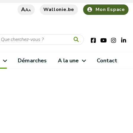
A
Wallonie.be
Mon Espace
A
A
s
Démarches
A la une
Contact