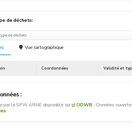
type de déchets:
type de déchets
es
Vue cartographique
ion
Coordonnées
Validité et ty
données :
le
par le SPW ARNE disponible sur
ODWB
- Données ouvertes
ées