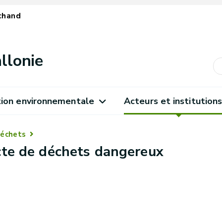
chand
llonie
ion environnementale
Acteurs et institution
échets
ecte de déchets dangereux