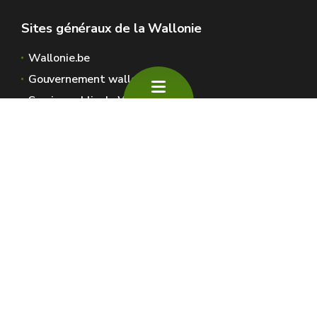
Sites généraux de la Wallonie
Wallonie.be
Gouvernement wallon
Service public de Wallonie
Wallex
Géoportail
Jobs
Nous contacter
SPW Environnement