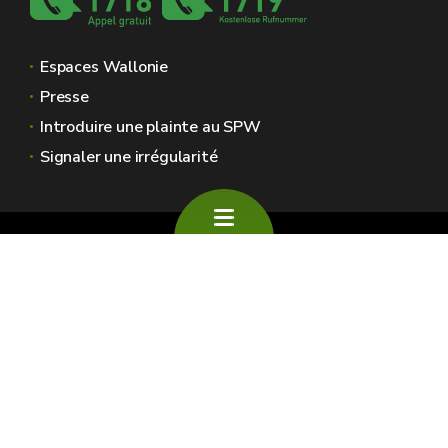
Espaces Wallonie
Presse
Introduire une plainte au SPW
Signaler une irrégularité
Le site officiel de l'environnement en Wallonie
🍪
Plan du site
Mentions légales
Vie privée