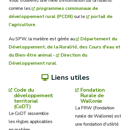
Vous trouverez une mine d'information sur la ruralité,
comme les
programmes communaux de
développement rural (PCDR)
sur le
portail de
l'agriculture
.
Au SPW, la matière est gérée au
Département du
Développement, de la Ruralité, des Cours d'eau et
du Bien-être animal
-
Direction du
Développement rural
.
Liens utiles
Code du
Fondation
développement
Rurale de
territorial
Wallonie
(CoDT)
La FRW (Fondation
Le CoDT rassemble
rurale de Wallonie) est
les règles applicables
une fondation d'utilité
en matière