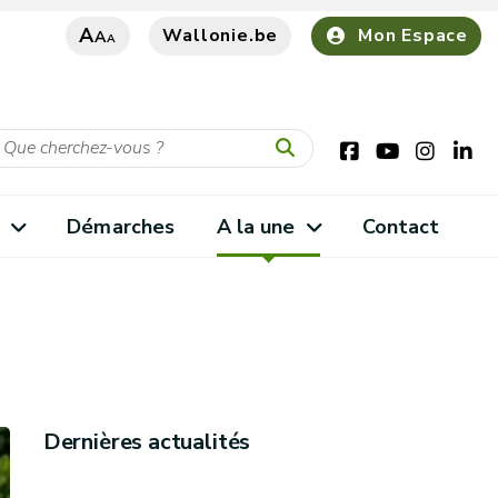
A
Wallonie.be
Mon Espace
A
A
s
Démarches
A la une
Contact
Dernières actualités