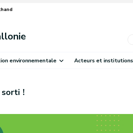
chand
llonie
ion environnementale
Acteurs et institution
orti !