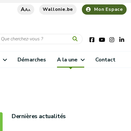
A
Wallonie.be
Mon Espace
A
A
s
Démarches
A la une
Contact
Dernières actualités