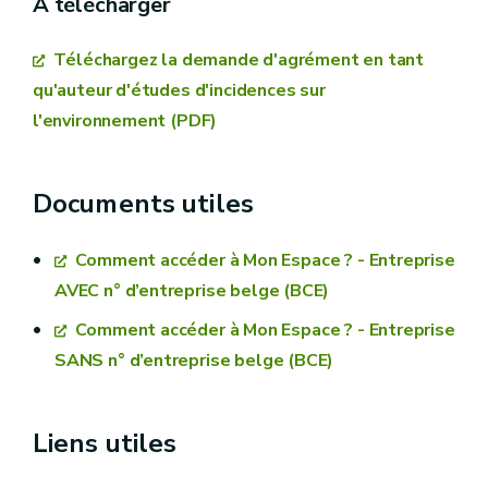
A télécharger
Téléchargez la demande d'agrément en tant
qu'auteur d'études d'incidences sur
l'environnement (PDF)
Documents utiles
renouvellement d'agrément,
Comment accéder à Mon Espace ? - Entreprise
AVEC n° d’entreprise belge (BCE)
6 mois avant le terme de l'agrément
Comment accéder à Mon Espace ? - Entreprise
en cours
SANS n° d’entreprise belge (BCE)
Liens utiles
Comment effectuer l'envoi de votre demande
d'agrément ou de renouvellement?