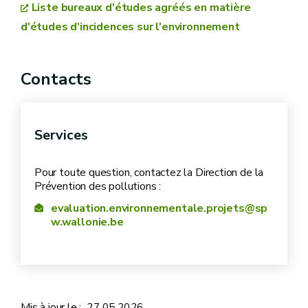
Liste bureaux d'études agréés en matière
d'études d'incidences sur l'environnement
soit par lettre recommandée avec accusé de
réception
Contacts
soit via toute formule similaire
permettant de
conférer une date certaine à l'envoi et à la réception
de l'acte, quel que soit le service de distribution du
Services
courrier utilisé
soit via un dépôt contre récépissé
Pour toute question, contactez la Direction de la
Prévention des pollutions :
Formulaire en ligne
evaluation.environnementale.projets@sp
w.wallonie.be
Mis à jour le :
27.05.2026