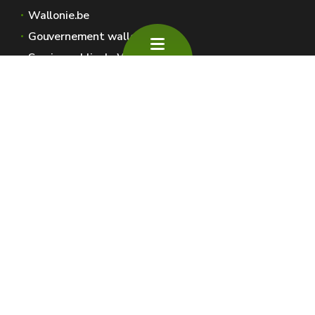
Wallonie.be
Gouvernement wallon
Service public de Wallonie
Wallex
Géoportail
Jobs
Nous contacter
SPW Environnement
Espaces Wallonie
Presse