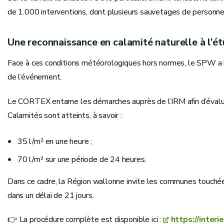
de 1.000 interventions, dont plusieurs sauvetages de personnes
Une reconnaissance en calamité naturelle à l’é
Face à ces conditions météorologiques hors normes, le SPW a l
de l’événement.
Le CORTEX entame les démarches auprès de l’IRM afin d’évaluer
Calamités sont atteints, à savoir :
35 l/m² en une heure ;
70 l/m² sur une période de 24 heures.
Dans ce cadre, la Région wallonne invite les communes touchées
dans un délai de 21 jours.
👉 La procédure complète est disponible ici :
https://inter