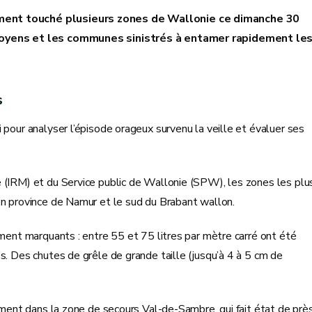
ement touché plusieurs zones de Wallonie ce dimanche 30
citoyens et les communes sinistrés à entamer rapidement le
s
 pour analyser l’épisode orageux survenu la veille et évaluer ses
 (IRM) et du Service public de Wallonie (SPW), les zones les plu
en province de Namur et le sud du Brabant wallon.
ement marquants : entre 55 et 75 litres par mètre carré ont été
s. Des chutes de grêle de grande taille (jusqu’à 4 à 5 cm de
amment dans la zone de secours Val-de-Sambre, qui fait état de prè