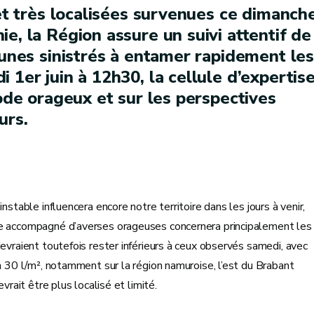
 et très localisées survenues ce dimanch
e, la Région assure un suivi attentif de
munes sinistrés à entamer rapidement les
 1er juin à 12h30, la cellule d’expertis
sode orageux et sur les perspectives
urs.
nstable influencera encore notre territoire dans les jours à venir,
ue accompagné d’averses orageuses concernera principalement les
evraient toutefois rester inférieurs à ceux observés samedi, avec
à 30 l/m², notamment sur la région namuroise, l’est du Brabant
vrait être plus localisé et limité.