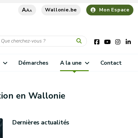
A
Wallonie.be
Mon Espace
A
A
s
Démarches
A la une
Contact
tion en Wallonie
Dernières actualités