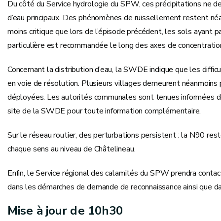
Du côté du Service hydrologie du SPW, ces précipitations ne devr
d’eau principaux. Des phénomènes de ruissellement restent né
moins critique que lors de l’épisode précédent, les sols ayant pa
particulière est recommandée le long des axes de concentratio
Concernant la distribution d’eau, la SWDE indique que les dif
en voie de résolution. Plusieurs villages demeurent néanmoins p
déployées. Les autorités communales sont tenues informées de l
site de la SWDE pour toute information complémentaire.
Sur le réseau routier, des perturbations persistent : la N90 re
chaque sens au niveau de Châtelineau.
Enfin, le Service régional des calamités du SPW prendra conta
dans les démarches de demande de reconnaissance ainsi que dans
Mise à jour de 10h30