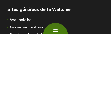
Sites généraux de la Wallonie
Wallonie.be
Gouvernement wallon
Service public de Wallonie
Wallex
Géoportail
Jobs
Nous contacter
SPW Environnement