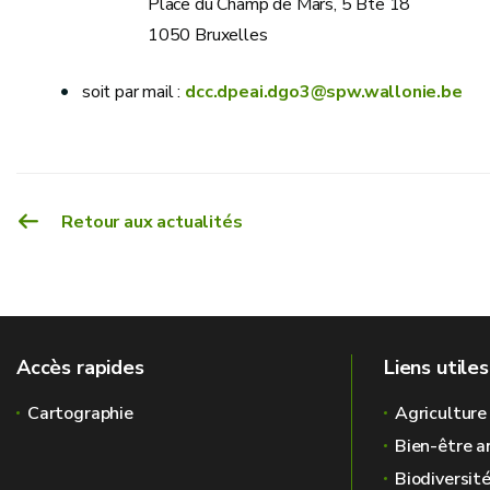
Place du Champ de Mars, 5 Bte 18
1050 Bruxelles
soit par mail :
dcc.dpeai.dgo3@spw.wallonie.be
Retour aux actualités
Accès rapides
Liens utiles
Cartographie
Agriculture
Bien-être a
Biodiversit