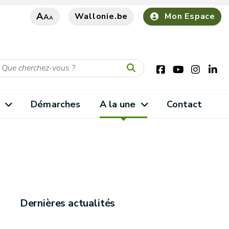
A
Wallonie.be
Mon Espace
A
A
s
Démarches
A la une
Contact
Dernières actualités