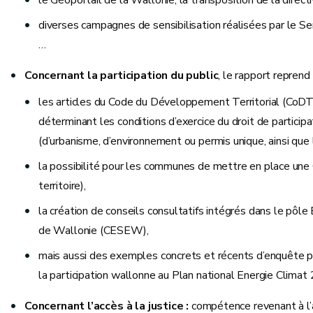
le Géoportail de la Wallonie, la transposition de la direc
diverses campagnes de sensibilisation réalisées par le 
…
Concernant la participation du public
, le rapport reprend 
les articles du Code du Développement Territorial (CoDT)
déterminant les conditions d’exercice du droit de particip
(d’urbanisme, d’environnement ou permis unique, ainsi que 
la possibilité pour les communes de mettre en place 
territoire),
la création de conseils consultatifs intégrés dans le pô
de Wallonie (CESEW),
mais aussi des exemples concrets et récents d’enquête pu
la participation wallonne au Plan national Energie Clima
Concernant l’accès à la justice :
compétence revenant à l’au