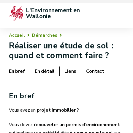
L'Environnement en 
Wallonie
Accueil
Démarches
Réaliser une étude de sol :
quand et comment faire ?
En bref
En détail
Liens
Contact
En bref
Vous avez un
projet immobilier
?
Vous devez
renouveler un permis d’environnement
qui implique une
activité
dite
à risque pour le sol
sur