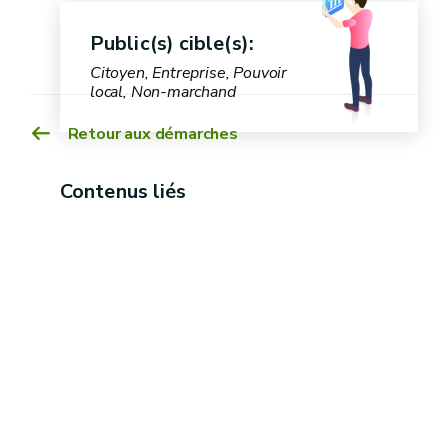
Public(s) cible(s):
Citoyen, Entreprise, Pouvoir
local, Non-marchand
Code wallon de bonnes pratiques (CWBP)
Retour aux démarches
Contenus liés