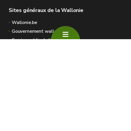
Sites généraux de la Wallonie
Wallonie.be
Gouvernement wallon
Service public de Wallonie
Wallex
Géoportail
Jobs
Nous contacter
SPW Environnement
Espaces Wallonie