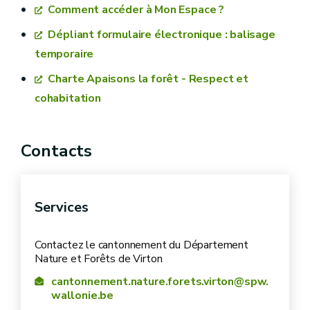
refus.
Comment accéder à Mon Espace ?
adapter le dossier
Dépliant formulaire électronique : balisage
temporaire
Charte Apaisons la forêt - Respect et
cohabitation
Contacts
l’activité envisagée
Services
la date de l’activité
le public attendu
Contactez le cantonnement du Département
Nature et Forêts de Virton
la technique pour le balisage
cantonnement.nature.forets.virton@spw.
wallonie.be