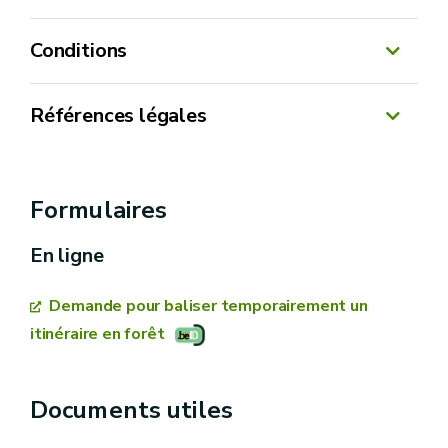
Conditions
Références légales
Vous complétez le formulaire en ligne
Code forestier du 5 juillet 2008 (article 26)
Formulaires
Arrêté du gouvernement Wallon du 29 mai
2009 relatif à l’entrée en vigueur et à
En ligne
l’exécution du décret du 15 juillet 2008 relatif
au Code forestier
(DNF)
vérifie votre dossier
Demande pour baliser temporairement un
itinéraire en forêt
réponse dans les 30 jours
Documents utiles
positive