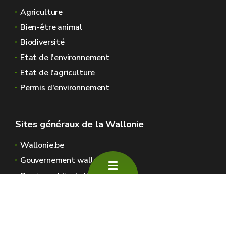
Agriculture
Bien-être animal
Biodiversité
Etat de l'environnement
9
Etat de l'agriculture
Permis d'environnement
10
Sites généraux de la Wallonie
11
Wallonie.be
Gouvernement wallon
Service public de Wallonie
Wallex
Géoportail
Jobs