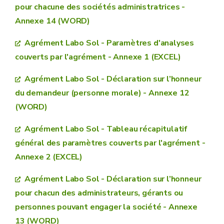
formulaire de demande d’agrément
pour chacune des sociétés administratrices -
Annexe 14 (WORD)
la bonne application des règles en vigueur dans le
annexes 1 à 11
17 ET 18 (uniquement).
cadre des activités liées à l’agrément
Agrément Labo Sol - Paramètres d'analyses
C
heck-list des annexes au formulaire
la bonne mise en œuvre du système de
couverts par l'agrément - Annexe 1 (EXCEL)
pour l'enquête technique de l'ISSeP
management de la qualité dans les activités liées
Agrément Labo Sol - Déclaration sur l’honneur
à l’agrément
du demandeur (personne morale) - Annexe 12
matériel et
moyens
documents techniques demandés par
(WORD)
techniques
informatiques et humains
l’ISSEP.
Liste des documents
Agrément Labo Sol - Tableau récapitulatif
techniques à fournir à l'ISSeP en vue de l'enquête
général des paramètres couverts par l'agrément -
technique
Annexe 2 (EXCEL)
Agrément Labo Sol - Déclaration sur l’honneur
pour chacun des administrateurs, gérants ou
personnes pouvant engager la société - Annexe
13 (WORD)