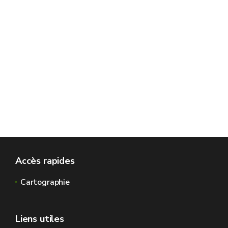
6
7
8
Accès rapides
Cartographie
Liens utiles