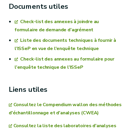
Documents utiles
trois ans dans les domaines de l’agrément
acquises dans les 6 années qui précèdent la
Check-list des annexes à joindre au
demande d’agrément
formulaire de demande d’agrément
justifier d’une expérience suffisante dans
Liste des documents techniques à fournir à
l’application du Décret du 1er mars 2018 et des
l’ISSeP en vue de l'enquête technique
documents techniques et réglementaires qui s’y
Check-list des annexes au formulaire pour
rapportent
l'enquête technique de l’ISSeP
3. Rapport technique
demandeur applique les méthodes du CWEA
Liens utiles
Consultez le Compendium wallon des méthodes
d'échantillonnage et d'analyses (CWEA)
Consultez la liste des laboratoires d'analyses