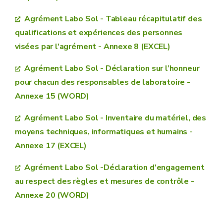
Agrément Labo Sol - Tableau récapitulatif des
responsables de laboratoires
qualifications et expériences des personnes
visées par l'agrément - Annexe 8 (EXCEL)
diplôme de niveau universitaire
ou équivalent
Agrément Labo Sol - Déclaration sur l’honneur
dans le domaine de la
chimie
pour chacun des responsables de laboratoire -
diplôme de niveau universitaire
ou équivalent
Annexe 15 (WORD)
ET 3 ans minimum d’expérience
professionnelle
dans les domaines de
Agrément Labo Sol - Inventaire du matériel, des
l’agrément acquises dans les 6 années qui
moyens techniques, informatiques et humains -
précèdent la demande d’agrément
Annexe 17 (EXCEL)
Agrément Labo Sol -Déclaration d'engagement
personne contractuelle habilitée
au respect des règles et mesures de contrôle -
posséder un diplôme à caractère scientifique de
Annexe 20 (WORD)
niveau universitaire ou équivalent
2. Organisation de l’enquête
avoir une expérience professionnelle d’au moins