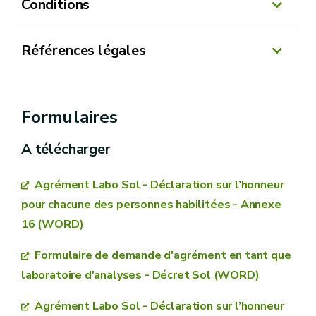
Conditions
La demande d’agrément
en tant que
laboratoire d’analyses dans le cadre du Décret
Références légales
sols
se fait en deux étapes:
Décret du 1er mars 2018 relatif à la gestion
L'enquête technique de l'ISSEP
et à l’assainissement des sols et ses
Formulaires
La demande d'agrément
modifications (ou Décret « Sol »)
proprement dite
A télécharger
Arrêté du Gouvernement wallon du 06
sous-traitance
décembre 2018 relatif à la gestion et
Agrément Labo Sol - Déclaration sur l’honneur
l’assainissement des sols et ses modifications
pour chacune des personnes habilitées - Annexe
ENQUETE TECHNIQUE DE L’ISSEP
16 (WORD)
personne
1. Demande d’enquête
Formulaire de demande d'agrément en tant que
contractuelle habilitée
laboratoire d'analyses - Décret Sol (WORD)
Agrément Labo Sol - Déclaration sur l’honneur