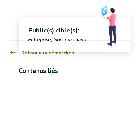
modèle annexe 11)
Public(s) cible(s):
Entreprise, Non-marchand
Retour aux démarches
les moyens mis en œuvre pour atteindre l’objectif
de qualité des rapports produits et de leur
(voir modèles annexes 9)
Contenus liés
conformité réglementaire et administratives
les moyens mis en œuvre pour accroitre la
satisfaction des clients en ce compris les mesures
correctives efficaces pour répondre aux
avertissements, plaintes et non-conformités
adressés