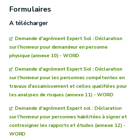
et à l’assainissement des sols et ses
Formulaires
modifications (ou Décret « Sol »)
A télécharger
Arrêté du Gouvernement wallon du 06
décembre 2018 relatif à la gestion et
Demande d'agrément Expert Sol : Déclaration
l’assainissement des sols et ses modifications
sur l'honneur pour demandeur en personne
physique (annexe 10) - WORD
(voir
modèle annexe 3)
Demande d'agrément Expert Sol : Déclaration
sur l'honneur pour les personnes compétentes en
travaux d'assainissement et celles qualifiées pour
les analyses de risques (annexe 11) - WORD
Demande d'agrément Expert sol : Déclaration
sur l'honneur pour personnes habilitées à signer et
contresigner les rapports et études (annexe 12) -
WORD