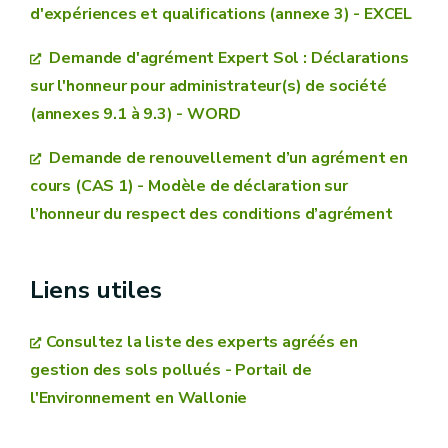
d'expériences et qualifications (annexe 3) - EXCEL
un curriculum vitae détaillant les diplômes et
Demande d'agrément Expert Sol : Déclarations
l’expérience acquise au cours des 3 à 6 dernières
sur l'honneur pour administrateur(s) de société
années
(annexes 9.1 à 9.3) - WORD
une copie des diplômes
Demande de renouvellement d’un agrément en
une copie du contrat de travail la liant à votre
cours (CAS 1) - Modèle de déclaration sur
organisation (ou une attestation faisant état de la
l’honneur du respect des conditions d’agrément
relation contractuelle établie entre le titulaire de
l’agrément et la personne habilitée, contresignée
Liens utiles
par les 2 parties)
une déclaration sur l’honneur datée et signée
(voir
Consultez la liste des experts agréés en
modèle annexe 12)
gestion des sols pollués - Portail de
l'Environnement en Wallonie
personne qualifiée
analyse de