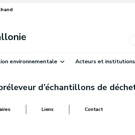
chand
llonie
ion environnementale
Acteurs et institution
 préleveur d’échantillons de déche
aires
Liens
Contact