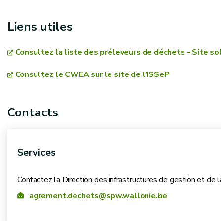
Les listes du matériel et des moyens techniques/info
Vos compétences
Liens utiles
Une déclaration sur l’honneur concernant les garantie
Consultez la liste des préleveurs de déchets - Site s
informatiques
Un contrat d’assurance
Consultez le CWEA sur le site de l’ISSeP
Un modèle de déclaration sur l’honneur
(u
-
Contacts
Services
PROCEDURE DISPONIBLE EN ALLEMAND
Contactez la Direction des infrastructures de gestion et de 
agrement.dechets@spw.wallonie.be