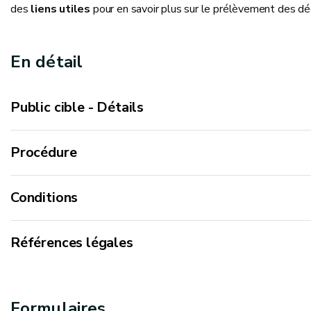
des
liens utiles
pour en savoir plus sur le prélèvement des dé
En détail
Public cible - Détails
Procédure
Conditions
assurance
Références légales
matériel
Remplissez le formulaire en version téléchargeab
Décret du 27 juin 1996 relatif aux déchets
Être indépendant
dessous)
Formulaires
Arrêté du Gouvernement wallon du 11 avril 2019 éta
méthodes 