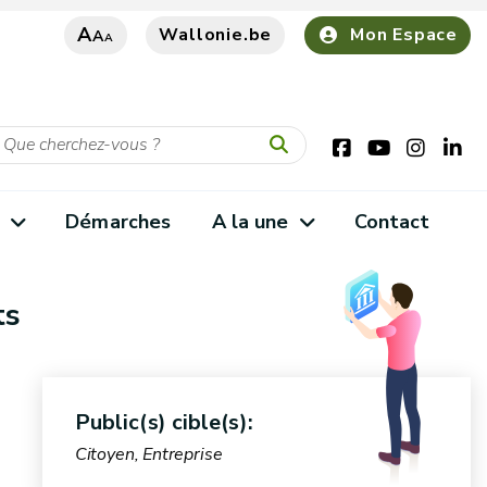
A
Wallonie.be
Mon Espace
A
A
s
Démarches
A la une
Contact
ts
Public(s) cible(s):
Citoyen, Entreprise