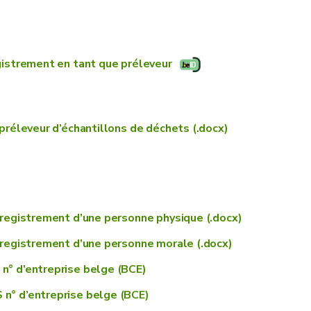
annexes 4 et 6
ns d’agrément des laboratoires d’analyses des
 par e-mail à
agrement.dechets@spw.wallonie.be
istrement en tant que préleveur
réleveur d’échantillons de déchets (.docx)
nregistrement d’une personne physique (.docx)
nregistrement d’une personne morale (.docx)
n° d’entreprise belge (BCE)
n° d’entreprise belge (BCE)