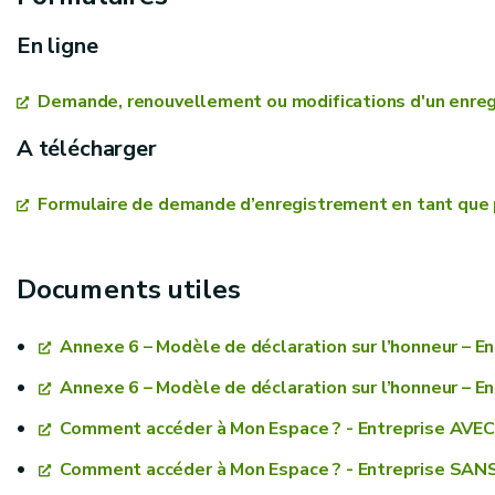
Datez et signez le formulaire
préleveurs d’échantillons de déchets et les conditio
formations
Envoyez une version scannée des documents signés
En ligne
déchets
Communiquer
Demande, renouvellement ou modifications d'un enreg
A télécharger
Si la demande est incomplète,
Formulaire de demande d’enregistrement en tant que p
Si la demande est complète
Documents utiles
Annexe 6 – Modèle de déclaration sur l’honneur – E
Annexe 6 – Modèle de déclaration sur l’honneur – E
Comment accéder à Mon Espace ? - Entreprise AVEC 
Une preuve d’enregistrement
Comment accéder à Mon Espace ? - Entreprise SANS 