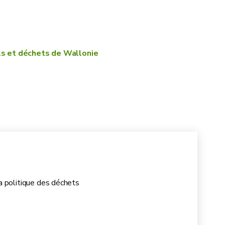
rmatiques
s morales, le matériel et les moyens techniques et
ols et déchets de Wallonie
tilisez le document disponible dans «Documents utiles»)
la politique des déchets