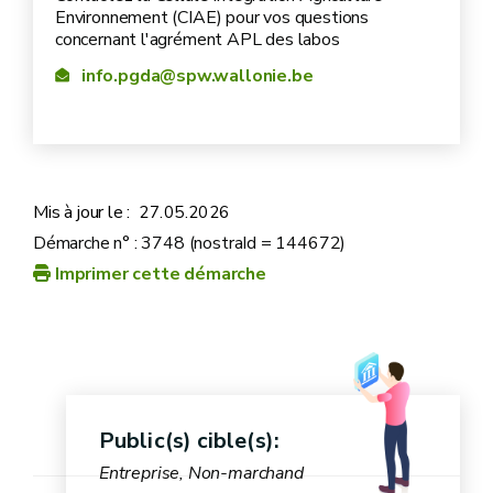
Environnement (CIAE) pour vos questions
concernant l'agrément APL des labos
une procédure d'essais inter-
info.pgda@spw.wallonie.be
laboratoires coordonnée par le laboratoire de
l'identité
référence
trois fois par an
Mis à jour le :
27.05.2026
sièges social et administratif
(DEE – SPW) d'accéder
Démarche n° : 3748 (nostraId = 144672)
aux locaux
consulter tous les
Imprimer cette démarche
documents
direction
laboratoire de
certificat d'accréditation
référence
accéder aux locaux
consulter tous les
Public(s) cible(s):
liste des membres du
documents
Entreprise, Non-marchand
personnel
Se conformer aux instructions