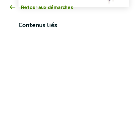
Retour aux démarches
Contenus liés
description des locaux,
Transmettre les résultats
du matériel, de l'appareillage scientifique et de
la documentation dont dispose le laboratoire
Ne pas communiquer
essais inter-laboratoires
Informer le DEE