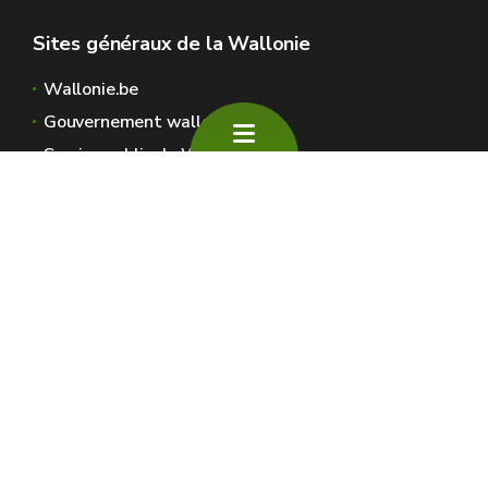
Sites généraux de la Wallonie
Wallonie.be
Gouvernement wallon
Service public de Wallonie
Wallex
Géoportail
Jobs
Nous contacter
SPW Environnement