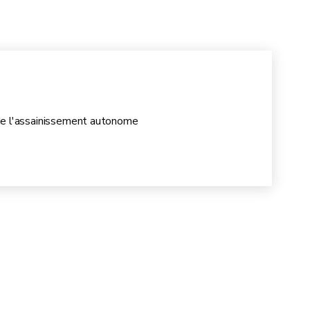
e des sociétés déclarées auprès de la SPGE
 de l'assainissement autonome
vidangeur sous contrat