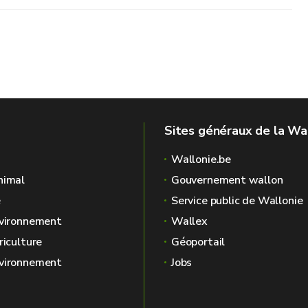
quence
Sites généraux de la Wa
Wallonie.be
nimal
Gouvernement wallon
é
Service public de Wallonie
nvironnement
Wallex
riculture
Géoportail
nvironnement
Jobs