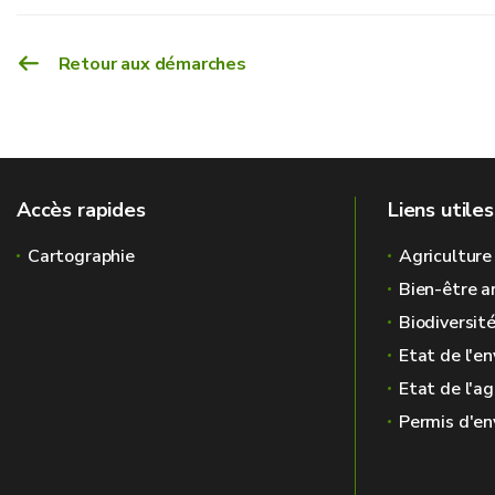
Retour aux démarches
3. La SPGE procède
à des contrôles
fré
8 ans
unité
5 ans
installation
Accès rapides
Liens utiles
2 ans
station
Cartographie
Agriculture
Bien-être a
Biodiversit
Etat de l'e
Etat de l'ag
Permis d'e