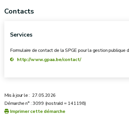
2. Choisissez votre prestataire d’entretien
list
Contacts
entretien
au moins tous les
Services
18 mois
unité
Formulaire de contact de la SPGE pour la gestion publique
9 mois
installation
http://www.gpaa.be/contact/
4 mois
station
Mis à jour le :
27.05.2026
Démarche n° : 3099 (nostraId = 141198)
Imprimer cette démarche