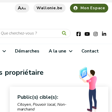
A
Wallonie.be
Mon Espace
A
A
s
Démarches
A la une
Contact
s propriétaire
Public(s) cible(s):
Citoyen, Pouvoir local, Non-
marchand