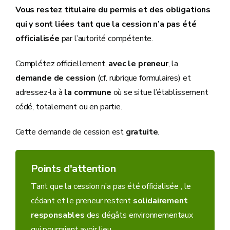
Vous restez titulaire du permis et des obligations
qui y sont liées tant que la cession n’a pas été
officialisée
par l’autorité compétente.
Complétez officiellement,
avec le preneur
, la
demande de cession
(cf. rubrique formulaires) et
adressez-la à
la commune
où se situe l’établissement
cédé, totalement ou en partie.
Cette demande de cession est
gratuite
.
Points d'attention
Tant que la cession n’a pas été officialisée , le
cédant et le preneur restent
solidairement
responsables
des dégâts environnementaux
qui pourraient avoir lieu.