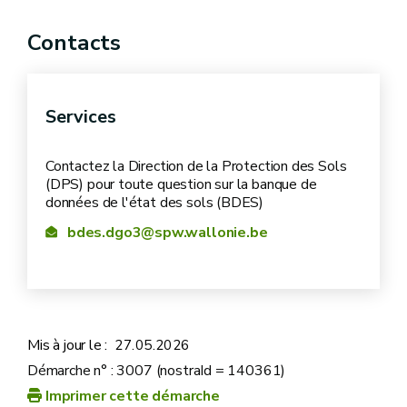
Recherchez les parcelles par commune, section,
Contacts
numéro ou adresse
Visualisez-les sur une carte interactive pour une
Services
meilleure précision
Aidez-vous du
Vademecum – Obtenir un extrait
Contactez la Direction de la Protection des Sols
conforme de la BDES
pour naviguer aisément dans
(DPS) pour toute question sur la banque de
l’outil (voir "Documents utiles")
données de l'état des sols (BDES)
bdes.dgo3@spw.wallonie.be
Payer les frais de dossier
Le montant des droits de dossier :
30 €
pour le
premier extrait
conforme
Mis à jour le :
27.05.2026
10 €
par
extrait
pour les parcelles suivantes
Démarche n° : 3007 (nostraId = 140361)
Est plafonné à un
montant total
de
320 €
Imprimer cette démarche