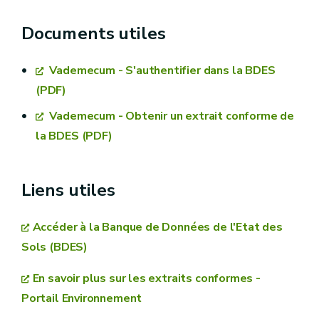
Documents utiles
Vademecum - S'authentifier dans la BDES
Se connecter à la BDES
(PDF)
Rendez-vous sur le site de la
Banque de
Vademecum - Obtenir un extrait conforme de
Données de l’Etat des Sols wallons (BDES)
.
la BDES (PDF)
Son interface est disponible en français et en
allemand
Liens utiles
Authentifiez-vous avec votre compte utilisateur ou
créez-en un gratuitement. Au besoin, aidez-vous du
Accéder à la Banque de Données de l'Etat des
Vademecum – s’authentifier dans la BDES
(voir «
Sols (BDES)
Documents utiles »)
En savoir plus sur les extraits conformes -
Sélectionner les parcelles
Portail Environnement