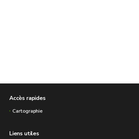
Le montant des frais dans ce cas de figure est
plafonné à
320 €
.
Versez cette somme sur le compte bancaire du :
SPW – DGO3 – Extraits conformes
BE87 0912 1502 6494
Communication : dénomination de votre
organisation / entreprise / étude notariale
Compléter le formulaire de demande
Accès rapides
Une
liste des numéros de parcelles
ou des
Cartographie
adresses approximatives des parcelles
Un
plan
reprenant la
localisation
, les contours
Liens utiles
tout autre élément permettant de situer