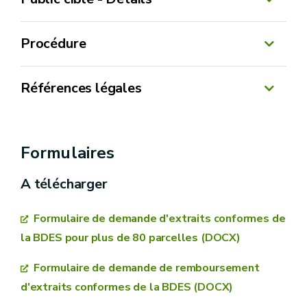
Procédure
Références légales
Retrouvez ci-dessous la procédure à suivre
pour :
Décret du 1er mars 2018 relatif à la gestion
et à l’assainissement des sols et ses
Formulaires
1. Demander un extrait conforme pour 80
modifications (ou Décret « Sol »)
parcelles ou moins
A télécharger
2. Demander un extrait conforme pour plus de
Arrêté du Gouvernement wallon du 06
80 parcelles
décembre 2018 relatif à la gestion et
Formulaire de demande d'extraits conformes de
3. Demander un remboursement
l’assainissement des sols et ses modifications
la BDES pour plus de 80 parcelles (DOCX)
Formulaire de demande de remboursement
d'extraits conformes de la BDES (DOCX)