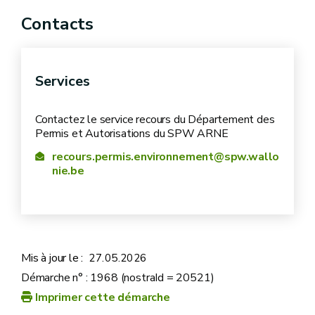
Contacts
via lettre recommandée auprès de la poste avec
5 jours
accusé de réception
Services
via tout moyen similaire permettant de donner une
70 jours
Contactez le service recours du Département des
date certaine à votre envoi et à la réception, quel
50 jours
Permis et Autorisations du SPW ARNE
que soit le service de courrier utilisé
recours.permis.environnement@spw.wallo
via dépôt sur place en mains propres contre accusé
nie.be
de réception
Instruction et suivi de votre dossier :
Mis à jour le :
27.05.2026
Démarche n° : 1968 (nostraId = 20521)
Imprimer cette démarche
100 jours
calendrier (classe 1) et
70 jours