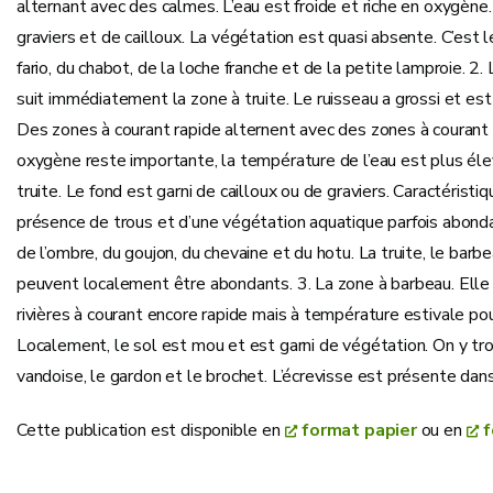
alternant avec des calmes. L’eau est froide et riche en oxygène
graviers et de cailloux. La végétation est quasi absente. C’est 
fario, du chabot, de la loche franche et de la petite lamproie. 2.
suit immédiatement la zone à truite. Le ruisseau a grossi et est 
Des zones à courant rapide alternent avec des zones à courant 
oxygène reste importante, la température de l’eau est plus él
truite. Le fond est garni de cailloux ou de graviers. Caractéristiq
présence de trous et d’une végétation aquatique parfois abond
de l’ombre, du goujon, du chevaine et du hotu. La truite, le barb
peuvent localement être abondants. 3. La zone à barbeau. Elle
rivières à courant encore rapide mais à température estivale p
Localement, le sol est mou et est garni de végétation. On y tro
vandoise, le gardon et le brochet. L’écrevisse est présente dans
Cette publication est disponible en
format papier
ou en
f