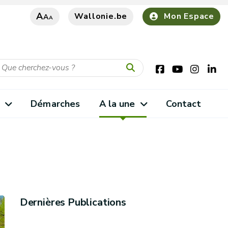
A
Wallonie.be
Mon Espace
A
A
s
Démarches
A la une
Contact
Dernières Publications