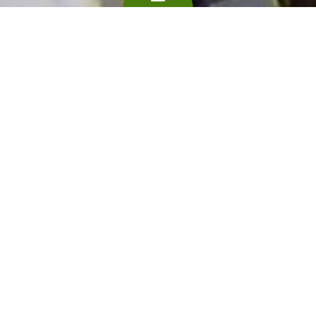
Vous êtes une province, une commune ou une
intercommunale ? Cette rubrique est pour
vous ! Vous trouverez ici les principaux sites et
acteurs de référence wallons vous
permettant de vous aiguiller vers les bons
interlocuteurs en tant que pouvoir local.
Portails de référence
Pouvoirs locaux