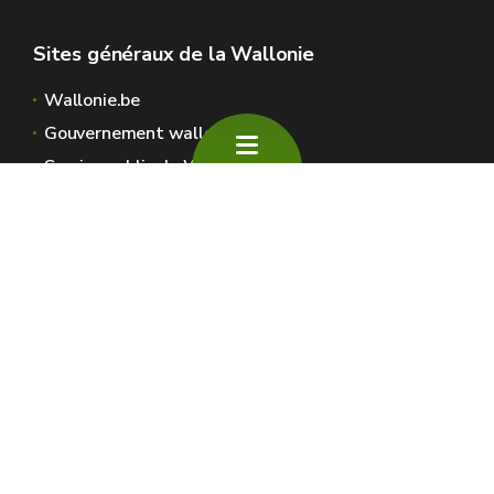
Sites généraux de la Wallonie
Wallonie.be
Gouvernement wallon
Service public de Wallonie
Wallex
Géoportail
Jobs
Nous contacter
SPW Environnement