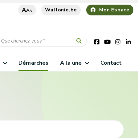
A
Wallonie.be
Mon Espace
A
A
s
Démarches
A la une
Contact