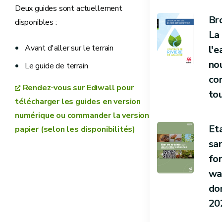
Deux guides sont actuellement
Br
disponibles :
La
Avant d'aller sur le terrain
l'e
no
Le guide de terrain
co
Rendez-vous sur Ediwall pour
to
télécharger les guides en version
numérique ou commander la version
Eta
papier (selon les disponibilités)
sa
fo
wa
do
20