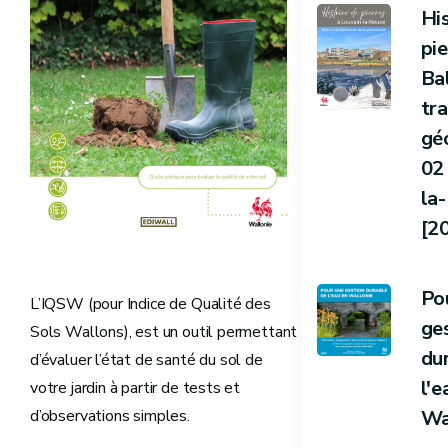
Hi
pie
Ba
tra
gé
02
la
[2
Po
L’IQSW (pour Indice de Qualité des
ge
Sols Wallons), est un outil permettant
du
d’évaluer l’état de santé du sol de
l'e
votre jardin à partir de tests et
d’observations simples.
Wa