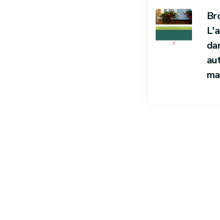
Br
L'
da
au
ma