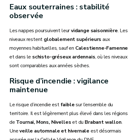
Eaux souterraines : stabilité
observée
Les nappes poursuivent leur
vidange saisonnière
. Les
niveaux restent
globalement supérieurs
aux
moyennes habituelles, sauf en
Calestienne-Famenne
et dans le
schisto-gréseux ardennais
, où les niveaux
sont comparables aux années sèches.
Risque d’incendie : vigilance
maintenue
Le risque d’incendie est
faible
sur l’ensemble du
territoire. Il est légèrement plus élevé dans les régions
de
Tournai, Mons, Nivelles
et du
Brabant wallon
.
Une
veille automnale et hivernale
est désormais
assurée par la Cellule Vigilance du DNF.