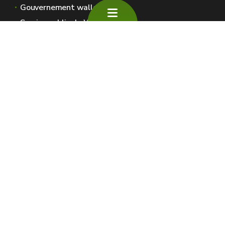
Gouvernement wallon
Service public de Wallonie
Wallex
Géoportail
Jobs
Nous contacter
SPW Environnement
Espaces Wallonie
Presse
Introduire une plainte au SPW
Signaler une irrégularité