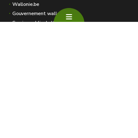
Wallonie.be
Gouvernement wallon
Service public de Wallonie
Wallex
Géoportail
Jobs
Nous contacter
SPW Environnement
Espaces Wallonie
Presse
Introduire une plainte au SPW