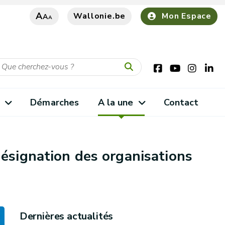
A
Wallonie.be
Mon Espace
A
A
s
Démarches
A la une
Contact
désignation des organisations
Dernières actualités